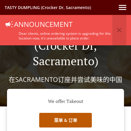
TASTY DUMPLING (Crocker Dr, Sacramento)
ANNOUNCEMENT
预约TASTY DUMPLING
Dear clients, online ordering system is upgrading for this
location now, it's unavailable to place order.
(Crocker Dr,
Sacramento)
在SACRAMENTO订座并尝试美味的中国
We offer Takeout
菜单 & 订单